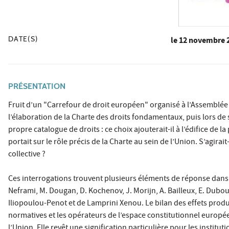
DATE(S)
le
12 novembre 
PRÉSENTATION
Fruit d’un "Carrefour de droit européen" organisé à l’Assemblée 
l’élaboration de la Charte des droits fondamentaux, puis lors de
propre catalogue de droits : ce choix ajouterait-il à l’édifice de
portait sur le rôle précis de la Charte au sein de l’Union. S’agira
collective ?
Ces interrogations trouvent plusieurs éléments de réponse dans les 
Neframi, M. Dougan, D. Kochenov, J. Morijn, A. Bailleux, E. Dubout 
Iliopoulou-Penot et de Lamprini Xenou. Le bilan des effets produi
normatives et les opérateurs de l’espace constitutionnel européen
l’Union. Elle revêt une signification particulière pour les instituti