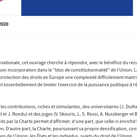
2020
nationale, cet ouvrage cherche à répondre, avec le bénéfice du recu
 son incorporation dans le "bloc de constitutionnalité" de l’Union.
 la protection des droits en Europe une complexité difficilement mait
it-il essentiellement de limiter l’exercice de la puissance publique à
contributions, riches et stimulantes, des universitaires (J. Dutheil 
et J. Rondu) et des juges (V. Skouris, L. S. Rossi, A. Nussberger et 
ts par la Charte permet d’affirmer, d’une part, que celle-ci enrichit
. D’autre part, la Charte, poursuivant sa propre densification, cont
ons de l’Union, les États et les individus, sujets du droit de l’Union.