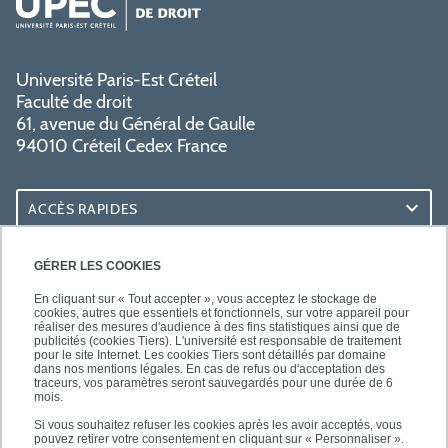
Université Paris-Est Créteil
Faculté de droit
61, avenue du Général de Gaulle
94010 Créteil Cedex France
ACCÈS RAPIDES
ACCÈS PRATIQUES
GÉRER LES COOKIES
En cliquant sur « Tout accepter », vous acceptez le stockage de
cookies, autres que essentiels et fonctionnels, sur votre appareil pour
réaliser des mesures d'audience à des fins statistiques ainsi que de
publicités (cookies Tiers). L'université est responsable de traitement
pour le site Internet. Les cookies Tiers sont détaillés par domaine
SUIVEZ-NOUS
dans nos mentions légales. En cas de refus ou d'acceptation des
traceurs, vos paramètres seront sauvegardés pour une durée de 6
mois.
Si vous souhaitez refuser les cookies après les avoir acceptés, vous
pouvez retirer votre consentement en cliquant sur « Personnaliser ».