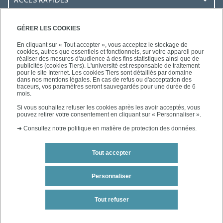
ACCÈS RAPIDES
ACCÈS PRATIQUES
GÉRER LES COOKIES
En cliquant sur « Tout accepter », vous acceptez le stockage de
cookies, autres que essentiels et fonctionnels, sur votre appareil pour
réaliser des mesures d'audience à des fins statistiques ainsi que de
publicités (cookies Tiers). L'université est responsable de traitement
pour le site Internet. Les cookies Tiers sont détaillés par domaine
SUIVEZ-NOUS
dans nos mentions légales. En cas de refus ou d'acceptation des
traceurs, vos paramètres seront sauvegardés pour une durée de 6
mois.
Si vous souhaitez refuser les cookies après les avoir acceptés, vous
pouvez retirer votre consentement en cliquant sur « Personnaliser ».
➜
Consultez notre politique en matière de protection des données.
Tout accepter
Mentions légales
Contact
Personnaliser
Plan du site
Tout refuser
Accessibilité des sites de l'UPEC : non conforme