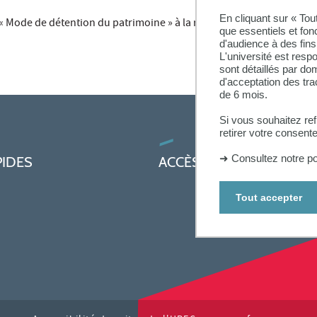
En cliquant sur « To
 « Mode de détention du patrimoine » à la revue Ingénierie du patri
que essentiels et fon
d'audience à des fins 
L'université est resp
sont détaillés par d
d'acceptation des tr
de 6 mois.
Si vous souhaitez re
retirer votre consent
➜
Consultez notre po
PIDES
ACCÈS PRATIQUES
Tout accepter