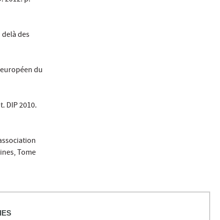
. 2012. p.
u delà des
r européen du
t. DIP 2010.
association
aines, Tome
lloz (corédigé
IES