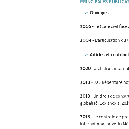
PRINCIPALES PUBLICA
Ouvrages
2005
- Le Code civil fac
2004
- L’articulation du 
Articles et contribu
2020
- J.Cl. droit interna
2018
- J.Cl Répertoire no
2018
- Un droit de constr
globalisé, Lexisnexis, 2019
2018
- Le contrôle de pro
international privé, in Mé