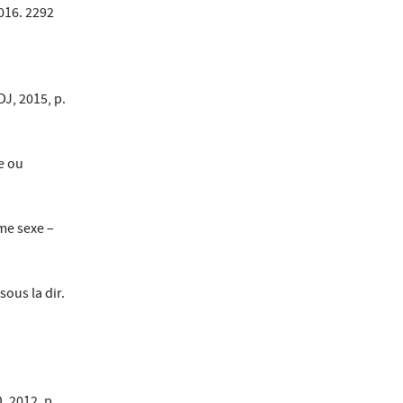
016. 2292
DJ, 2015, p.
e ou
me sexe –
ous la dir.