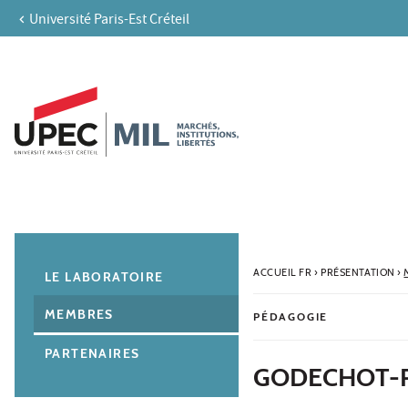
Université Paris-Est Créteil
Aller au contenu
Navigation
Accès directs
Recherche
Navigation secondaire
ACCUEIL FR
›
PRÉSENTATION
›
LE LABORATOIRE
MEMBRES
PÉDAGOGIE
PARTENAIRES
GODECHOT-P