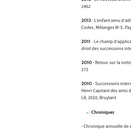
- Le nouveau droit in
2462
2012
- L’enfant venu d’ail
Codes, Mélanges M-S. Paye
2011
- Le champ d’applic
droit des successions inte
2010
- Retour sur la noti
271
2010
- Successions intern
Henri Capitant des amis d
LX, 2010, Bruylant
Chroniques
- Chronique annuelle de dr