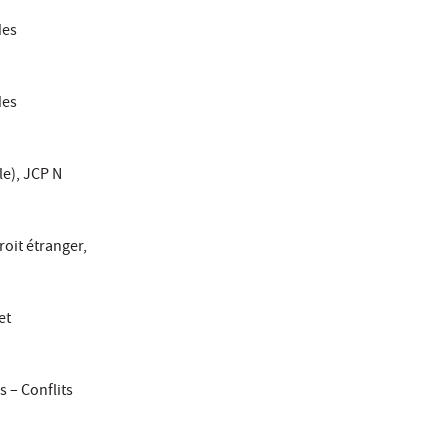
des
des
le), JCP N
roit étranger,
et
s – Conflits