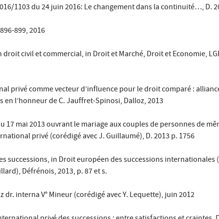
016/1103 du 24 juin 2016: Le changement dans la continuité…, D. 2
. 896-899, 2016
 droit civil et commercial, in Droit et Marché, Droit et Economie, LG
onal privé comme vecteur d’influence pour le droit comparé : allianc
s en l’honneur de C. Jauffret-Spinosi, Dalloz, 2013
 du 17 mai 2013 ouvrant le mariage aux couples de personnes de mê
rnational privé (corédigé avec J. Guillaumé), D. 2013 p. 1756
es successions, in Droit européen des successions internationales (s
llard), Défrénois, 2013, p. 87 et s.
z dr. interna V° Mineur (corédigé avec Y. Lequette), juin 2012