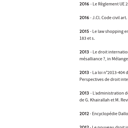
2016
- Le Règlement UE 2
2016
- J.Cl. Code civil art
2015
- Le law shopping en
183 et s.
2013
- Le droit internati
mésalliance ?, in Mélange
2013
- La loi n°2013-404
Perspectives de droit inte
2013
- L’administration d
de G. Khairallah et M. Revi
2012
- Encyclopédie Dallo
2012