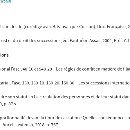
TIONS
e à son destin (corédigé avec B. Fauvarque-Cosson), Doc. Française, 
trust et du droit des successions, éd. Panthéon Assas, 2004, Préf. Y.
tions
tional Fasc 548-10 et 548-20 – Les règles de conflit en matière de fili
tarial, Fasc. 150, 150-10, 150-20, 150-30 – Les successions internati
uire son statut, in La circulation des personnes et de leur statut d
, p. 87 s.
portionnalité devant la Cour de cassation : Quelles conséquences p
l. Ancel, Lextenso, 2018, p. 767