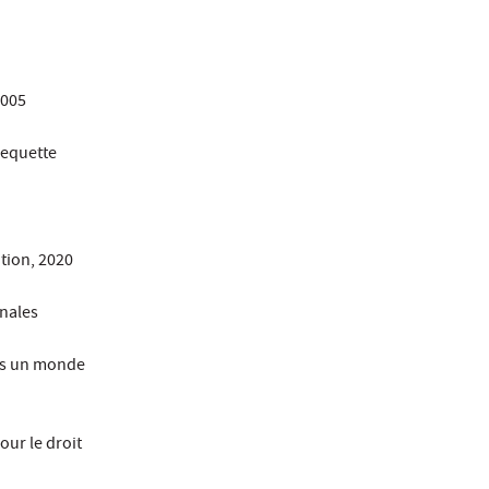
2005
 Lequette
ation, 2020
onales
ans un monde
our le droit