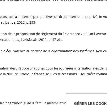
ternational privé des successions : entre satisfactions et craintes, D
leurs face à l’interdit, perspectives de droit international privé, in A
t, Dalloz, 2012, p.293
ation de la proposition de règlement du 14 octobre 2009, in L’aveni
rnationales, LexisNexis, 2011, p. 17 et s.
on d’équivalence au service de la coordination des systèmes, Rev. cri
ationales, Rapport national pour les journées internationales de l’
e la culture juridique française ; Les successions – Journées roum
oit patrimonial de la famille interne et international au recueil Da
GÉRER LES COOK