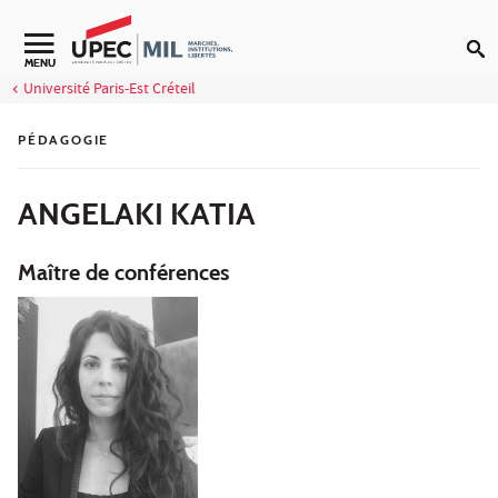
Aller au contenu
Navigation secondaire
MENU
Université Paris-Est Créteil
PÉDAGOGIE
ANGELAKI KATIA
Maître de conférences