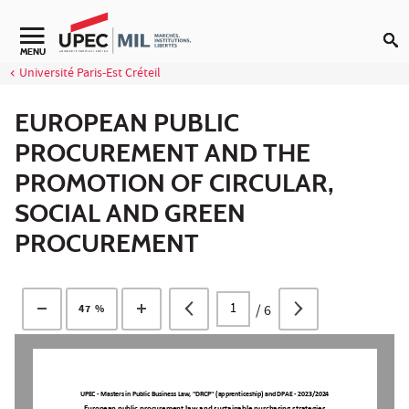
Aller au contenu
Navigation secondaire
MENU
Université Paris-Est Créteil
EUROPEAN PUBLIC
PROCUREMENT AND THE
PROMOTION OF CIRCULAR,
SOCIAL AND GREEN
PROCUREMENT
/
6
47 %
UPEC 
-
Masters in Public Business Law
, "DRCP" (apprenticeship) and DPAE 
-
2023/2024
European public procurement law 
and sustainable purchasing strategies 