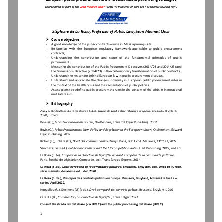
Course given as part of the 
Jean Monnet Chair 
"Legal instruments of European economic sovereignty".
Stéphane de La Rosa
, Professor of Public Law, Jean Monnet Chair

Course objective
-
A good knowledge of the 
public 
contracts 
course 
in M1 is a prerequisite. 
-
Be  familiar  with  the 
European
regulatory  framework 
applicable  to  public  procurement 
contracts;
-
Unders
tanding   the   contribution   and   scope   of   the   fundamental   principles   of   public 
procurement;
-
Measuring the contribution of the Public Procurement Directives (2014/24 and 2014/25) and 
the Concessions Directive (2014/23) 
in the contemporary transformation of publ
ic contracts
; 
-
Understand the reasoning behind European law in public procurement disputes. 
-
Understand  and  appreciate  the changes  underway  in  European  public  procurement  rules  in 
the context of the health crisis 
and the reorientation of public policies
.
-
A
ssess plans to redefine public procurement rules in the context of the crisis in international 
multilateralism.

Bibliography
Auby (J
-
B.), Dutheil de la Rochere (J. de), 
Traité de droit administratif européen
, Brussels, Bruylant, 
2020, 
3rd ed.
Bovis (C.), 
EU Public Procurement Law
, Cheltenham, Edward Eldgar Publishing, 2007
Bovis (C.), 
Public Procurement: Law, Policy and Regulation in the European Union
, Cheltenham, Edward 
Elgar Publishing, 2012
ème
Richer (L.), Lichère (F.), 
Droit des contrats administratifs
, 
Paris, LGDJ, coll. Manuels, 13
ed, 2022
Sanchez Graells (A), 
Public Procurement and the EU Competition Rules
, Hart Publishing, 2015, 2nd ed.
La Rosa (S. de), 
L'apport de la directive 2014/23/UE au droit européen de la commande publique
, 
Paris, Société d
e Législation Comparée, coll. Trans Europe Experts, 2014
La Rosa (S. de), 
Droit européen de la commande publique
, Bruxelles, Bruylant, coll. Droit de l'Union, 
série manuels, 
deuxième ed. 
, dec 
2020.
La Rosa (S. de.), Principes des contrats publics en Euro
pe, Brussels, Bruylant, Administrative Law 
series, April 2022. 
Noguellou (R.), Stellkens (U) (eds.), 
Droit comparé des contrats publics
, Brussels, Bruylant, 2010
Caranta (R.), 
Commentary on Directive 2014/24/EU
, Edwar Elgar, 2021
Consult the strada lex da
tabase 
(via UPEC) 
and the public purchasing database (UPEC) 
1