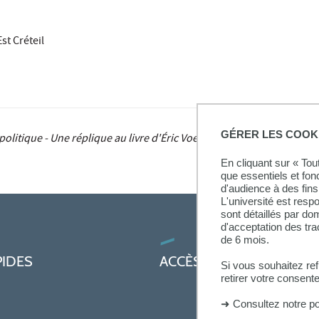
st Créteil
GÉRER LES COOK
olitique - Une réplique au livre d'Éric Voegelin
(Kimé, 2021), par Mo
En cliquant sur « To
que essentiels et fon
d'audience à des fins 
L'université est resp
sont détaillés par d
d'acceptation des tr
de 6 mois.
PIDES
ACCÈS PRATIQUES
Si vous souhaitez re
retirer votre consent
➜
Consultez notre po