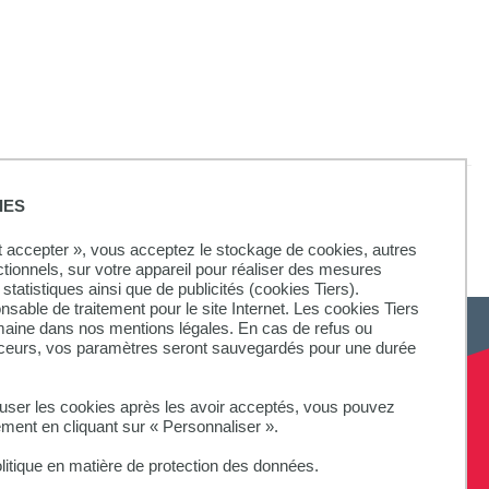
IES
nsieur François Lecoutre, Maître de conférences à l'Université
ut accepter », vous acceptez le stockage de cookies, autres
ctionnels, sur votre appareil pour réaliser des mesures
statistiques ainsi que de publicités (cookies Tiers).
onsable de traitement pour le site Internet. Les cookies Tiers
omaine dans nos mentions légales. En cas de refus ou
aceurs, vos paramètres seront sauvegardés pour une durée
SUIVEZ-NOUS
fuser les cookies après les avoir acceptés, vous pouvez
ement en cliquant sur « Personnaliser ».
litique en matière de protection des données.