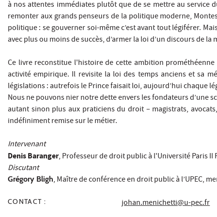
à nos attentes immédiates plutôt que de se mettre au service du
remonter aux grands penseurs de la politique moderne, Montesqu
politique : se gouverner soi-même c’est avant tout légiférer. Mais
avec plus ou moins de succès, d’armer la loi d’un discours de la
Ce livre reconstitue l'histoire de cette ambition prométhéenne
activité empirique. Il revisite la loi des temps anciens et sa
législations : autrefois le Prince faisait loi, aujourd’hui chaque
Nous ne pouvons nier notre dette envers les fondateurs d’une scien
autant sinon plus aux praticiens du droit – magistrats, avocats,
indéfiniment remise sur le métier.
Intervenant
Denis Baranger
, Professeur de droit public à l'Université Paris I
Discutant
Grégory Bligh
, Maître de conférence en droit public à l’UPEC, m
CONTACT :
johan.menichetti@u-pec.fr