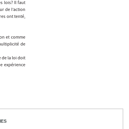
lois? Il faut
r de l’action
res ont tenté,
ison et comme
ltiplicité de
de la loi doit
une expérience
IES