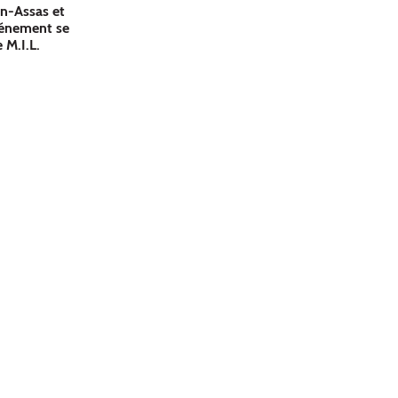
éon-Assas et
événement se
 M.I.L.