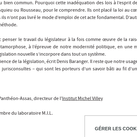
 bien commun. Pourquoi cette inadéquation des lois à l’esprit des 
ieu ou Rousseau, pour le comprendre. Ils ont placé la loi au cœu
 ils n’ont pas livré le mode d’emploi de cet acte fondamental. D’aut
 méthode.
 : penser le travail du législateur à la fois comme œuvre de la ra
 métamorphose, à l’épreuve de notre modernité politique, en une mu
 législation nouvelle s’incorpore dans tout un système.
ce de la législation, écrit Denis Baranger. Il reste que notre usage 
 jurisconsultes – qui sont les porteurs d’un savoir bâti au fil d’
I Panthéon-Assas, directeur de l'
Institut Michel Villey
embre du laboratoire M.I.L.
GÉRER LES COOK