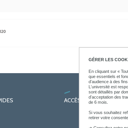
020
GÉRER LES COOK
En cliquant sur « To
que essentiels et fon
d'audience à des fins 
L'université est resp
sont détaillés par d
d'acceptation des tr
PIDES
ACCÈS PRATIQUES
de 6 mois.
Si vous souhaitez re
retirer votre consent
➜
Consultez notre po